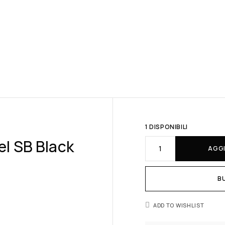
1 DISPONIBILI
l SB Black
AGGI
B
ADD TO WISHLIST