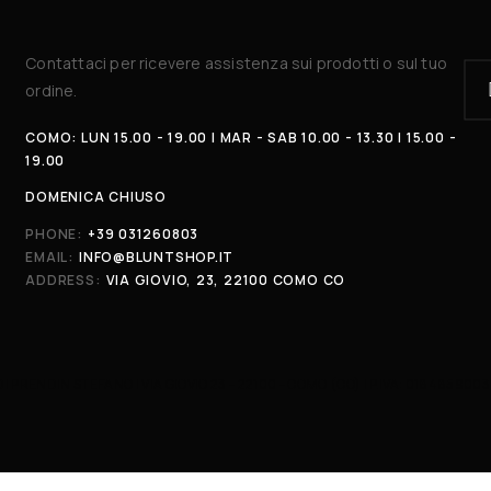
Contattaci per ricevere assistenza sui prodotti o sul tuo
ordine.
COMO: LUN 15.00 - 19.00 | MAR - SAB 10.00 - 13.30 | 15.00 -
19.00
DOMENICA CHIUSO
PHONE:
+39 031260803
EMAIL:
INFO@BLUNTSHOP.IT
ADDRESS:
VIA GIOVIO, 23, 22100 COMO CO
DI PRENDIN STEFANO | VIA GIOVIO 23 - 22100 - COMO (CO) | P.IVA: 018485900