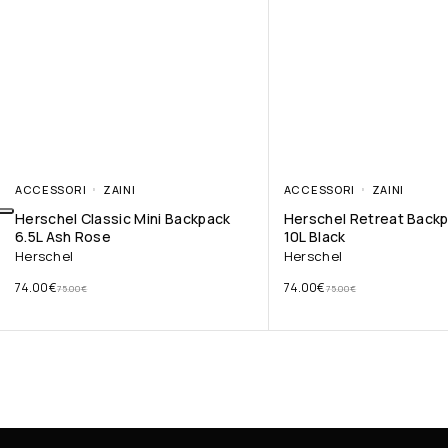
ACCESSORI
ZAINI
ACCESSORI
ZAINI
Herschel Classic Mini Backpack
Herschel Retreat Backp
6.5L Ash Rose
10L Black
Herschel
Herschel
74.00
€
74.00
€
75.00
€
75.00
€