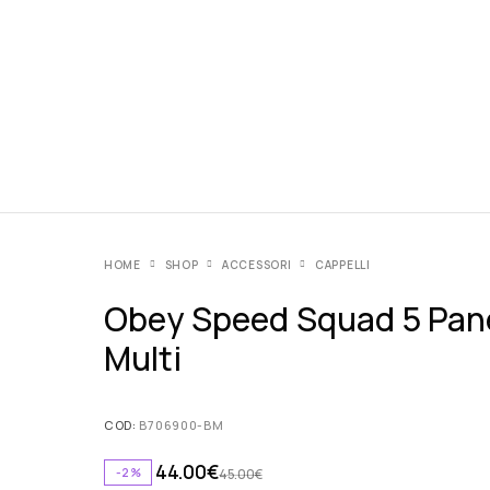
HOME
SHOP
ACCESSORI
CAPPELLI
Obey Speed Squad 5 Pane
Multi
COD:
B706900-BM
44.00
€
-2%
45.00
€