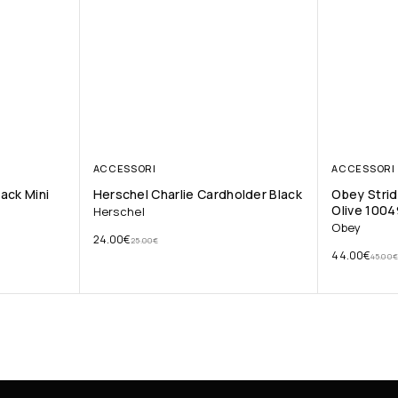
ACCESSORI
ACCESSORI
ack Mini
Herschel Charlie Cardholder Black
Obey Strid
Olive 100
Herschel
Obey
24.00
€
25.00
€
44.00
€
45.00
€