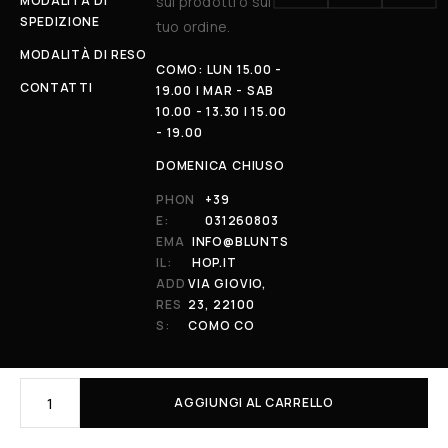
MODALITÀ DI
sui prodotti o sul
SPEDIZIONE
tuo ordine.
MODALITÀ DI RESO
COMO: LUN 15.00 -
CONTATTI
19.00 | MAR - SAB
10.00 - 13.30 | 15.00
- 19.00
DOMENICA CHIUSO
PHON
+39
E:
031260803
EMA
INFO@BLUNTS
IL:
HOP.IT
ADD
VIA GIOVIO,
RES
23, 22100
S:
COMO CO
AGGIUNGI AL CARRELLO
© 2026 All Rights Reserved. Powered by al-essi. BLUNT RECORDS DI
PRENDIN STEFANO | VIA GIOVIO 23 - 22100 - COMO (CO) | P.IVA: