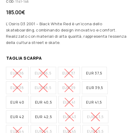
COD:
1141-146
185.00
€
L’Osiris D3 2001 – Black White Red è un’icona dello
skateboarding, combinando design innovativo e comfort.
Realizzato con materiali di alta qualità, rappresenta l’essenza
della cultura street e skate.
TAGLIA SCARPA
EUR 36
EUR 36,5
EUR 37
EUR 37,5
EUR 38
EUR 38,5
EUR 39
EUR 39,5
EUR 40
EUR 40,5
EUR 41
EUR 41,5
EUR 42
EUR 42,5
EUR 43
EUR 43,5
EUR 44
EUR 44,5
EUR 45
EUR 45,5