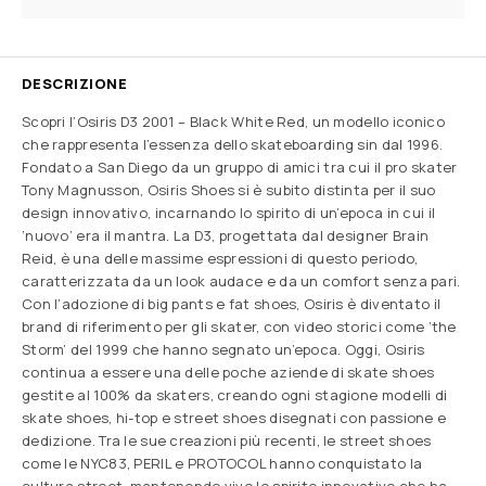
DESCRIZIONE
Scopri l’Osiris D3 2001 – Black White Red, un modello iconico
che rappresenta l’essenza dello skateboarding sin dal 1996.
Fondato a San Diego da un gruppo di amici tra cui il pro skater
Tony Magnusson, Osiris Shoes si è subito distinta per il suo
design innovativo, incarnando lo spirito di un’epoca in cui il
‘nuovo’ era il mantra. La D3, progettata dal designer Brain
Reid, è una delle massime espressioni di questo periodo,
caratterizzata da un look audace e da un comfort senza pari.
Con l’adozione di big pants e fat shoes, Osiris è diventato il
brand di riferimento per gli skater, con video storici come ‘the
Storm’ del 1999 che hanno segnato un’epoca. Oggi, Osiris
continua a essere una delle poche aziende di skate shoes
gestite al 100% da skaters, creando ogni stagione modelli di
skate shoes, hi-top e street shoes disegnati con passione e
dedizione. Tra le sue creazioni più recenti, le street shoes
come le NYC83, PERIL e PROTOCOL hanno conquistato la