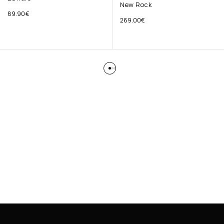
New Rock
89.90
€
269.00
€