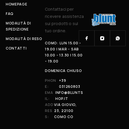
HOMEPAGE
Contattaci per
FAQ
ricevere assistenza
MODALITÀ DI
sui prodotti o sul
SPEDIZIONE
tuo ordine.
MODALITÀ DI RESO
COMO: LUN 15.00 -
CONTATTI
19.00 | MAR - SAB
10.00 - 13.30 | 15.00
- 19.00
DOMENICA CHIUSO
PHON
+39
E:
031260803
EMA
INFO@BLUNTS
IL:
HOP.IT
ADD
VIA GIOVIO,
RES
23, 22100
S:
COMO CO