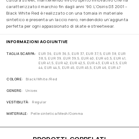
cultura street, mantenendo vivo lo spirito innovativo che ha
caratterizzato il marchio fin dagli anni ’90. L’Osiris D3 2001 –
Black White Red è realizzato con una tomaia in materiale
sintetico e presenta un laccio nero, rendendolo un’aggiunta
perfetta per ogni appassionato di skate e streetwear.
INFORMAZIONI AGGIUNTIVE
TAGLIA SCARPA
EUR 36, EUR 36,5, EUR 37, EUR 37,5, EUR 38, EUR
38,5, EUR 39, EUR 39,5, EUR 40, EUR 40,5, EUR 41,
EUR 41,5, EUR 42, EUR 42,5, EUR 43, EUR 43,5, EUR
44, EUR 44,5, EUR 45, EUR 45,5, EUR 46, EUR 47
COLORE
Black/White /Red
GENERE
Unisex
VESTIBILITÀ
Regular
MATERIALE
Pelle sintetica/Mesh/Gomma