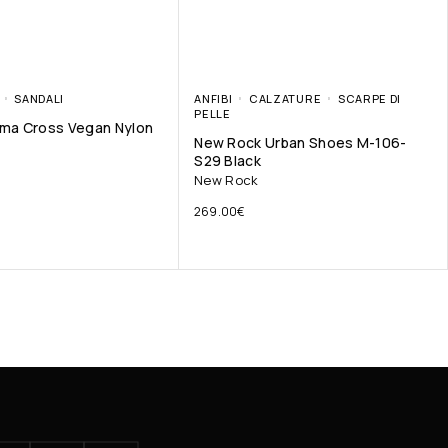
SANDALI
ANFIBI
CALZATURE
SCARPE DI
PELLE
lma Cross Vegan Nylon
New Rock Urban Shoes M-106-
8
S29 Black
New Rock
269.00
€