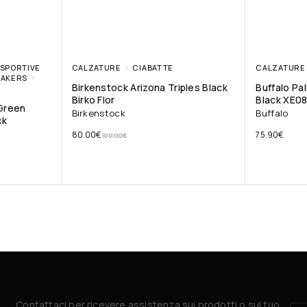
SPORTIVE
CALZATURE
CIABATTE
CALZATURE
EAKERS
Birkenstock Arizona Triples Black
Buffalo Pa
Birko Flor
Black XE0
 Green
Birkenstock
Buffalo
ck
80.00
€
75.90
€
100.00
€
Contattaci per ricevere assistenza sui prodotti o sul tuo