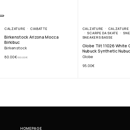
CALZATURE
CIABATTE
CALZATURE
CALZATURE 
SCARPE DA SKATE
SN
Birkenstock Arizona Mocca
SNEAKERS BASSE
Birkibuc
Globe Tilt 11026 White
Birkenstock
Nubuck Synthetic Nubu
Globe
80.00
€
100.00
€
95.00
€
HOMEPAGE