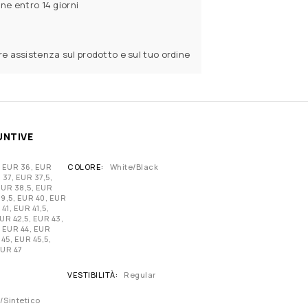
ine entro 14 giorni
ere assistenza sul prodotto e sul tuo ordine
UNTIVE
, EUR 36, EUR
COLORE
White/Black
 37, EUR 37,5,
EUR 38,5, EUR
9,5, EUR 40, EUR
 41, EUR 41,5,
UR 42,5, EUR 43,
, EUR 44, EUR
 45, EUR 45,5,
EUR 47
VESTIBILITÀ
Regular
Sintetico