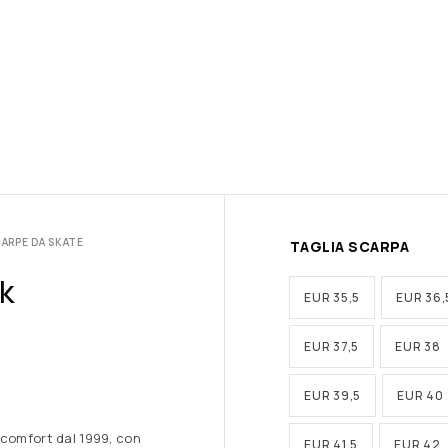
ARPE DA SKATE
TAGLIA SCARPA
k
EUR 35,5
EUR 36,
EUR 37,5
EUR 38
EUR 39,5
EUR 40
 comfort dal 1999, con
EUR 41,5
EUR 42