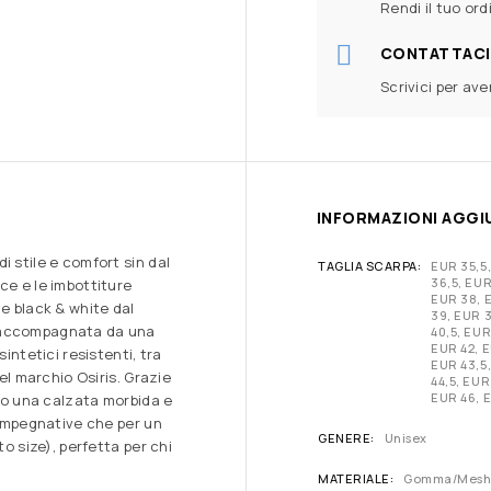
Rendi il tuo ord
CONTATTACI
Scrivici per av
INFORMAZIONI AGGI
i stile e comfort sin dal
TAGLIA SCARPA
EUR 35,5
36,5, EUR
ce e le imbottiture
EUR 38, 
ne black & white dal
39, EUR 3
è accompagnata da una
40,5, EUR
EUR 42, E
intetici resistenti, tra
EUR 43,5
del marchio Osiris. Grazie
44,5, EUR
EUR 46, 
ono una calzata morbida e
e impegnative che per un
GENERE
Unisex
to size), perfetta per chi
MATERIALE
Gomma/Mesh/