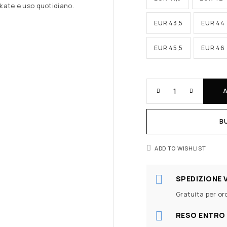
skate e uso quotidiano.
EUR 43,5
EUR 44
EUR 45,5
EUR 46
B
ADD TO WISHLIST
SPEDIZIONE 
Gratuita per ord
RESO ENTRO 