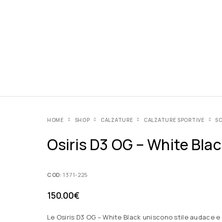
HOME
SHOP
CALZATURE
CALZATURE SPORTIVE
SC
Osiris D3 OG – White Blac
COD:
1371-225
150.00
€
Le Osiris D3 OG – White Black uniscono stile audace e