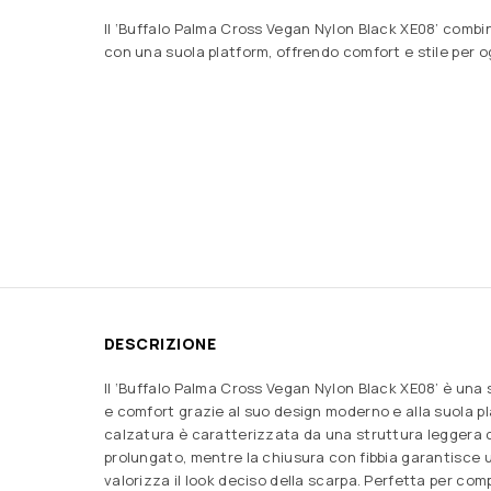
Il ‘Buffalo Palma Cross Vegan Nylon Black XE08’ comb
con una suola platform, offrendo comfort e stile per o
DESCRIZIONE
Il ‘Buffalo Palma Cross Vegan Nylon Black XE08’ è una 
e comfort grazie al suo design moderno e alla suola p
calzatura è caratterizzata da una struttura leggera 
prolungato, mentre la chiusura con fibbia garantisce 
valorizza il look deciso della scarpa. Perfetta per comp