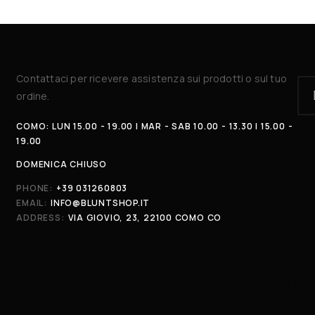
Contattaci per ricevere assistenza sui prodotti o sul tuo
ordine.
COMO: LUN 15.00 - 19.00 | MAR - SAB 10.00 - 13.30 | 15.00 -
19.00
DOMENICA CHIUSO
PHONE:
+39 031260803
EMAIL:
INFO@BLUNTSHOP.IT
ADDRESS:
VIA GIOVIO, 23, 22100 COMO CO
DI PRENDIN STEFANO | VIA GIOVIO 23 - 22100 - COMO (CO) | P.IVA: 018485900