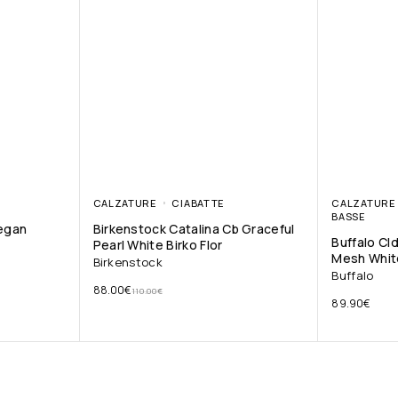
CALZATURE
CIABATTE
CALZATURE
BASSE
Vegan
Birkenstock Catalina Cb Graceful
Buffalo Cl
Pearl White Birko Flor
Mesh Whit
Birkenstock
Buffalo
88.00
€
110.00
€
89.90
€