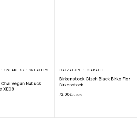
SNEAKERS
SNEAKERS
CALZATURE
CIABATTE
Birkenstock Gizeh Black Birko Flor
d Chai Vegan Nubuck
Birkenstock
e XE08
72.00
€
90.00
€