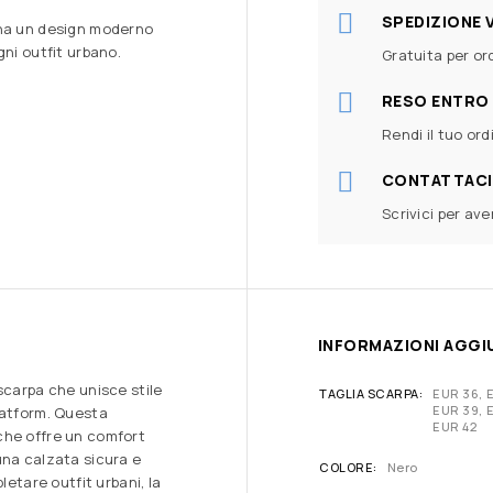
SPEDIZIONE 
ina un design moderno
gni outfit urbano.
Gratuita per ord
RESO ENTRO 
Rendi il tuo ord
CONTATTACI
Scrivici per av
INFORMAZIONI AGGI
scarpa che unisce stile
TAGLIA SCARPA
EUR 36, 
EUR 39, E
latform. Questa
EUR 42
che offre un comfort
una calzata sicura e
COLORE
Nero
letare outfit urbani, la