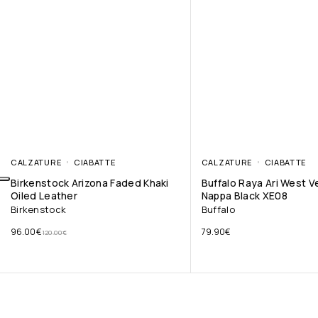
CALZATURE
CIABATTE
CALZATURE
CIABATTE
Birkenstock Arizona Faded Khaki
Buffalo Raya Ari West 
Oiled Leather
Nappa Black XE08
Birkenstock
Buffalo
96.00
€
79.90
€
120.00
€