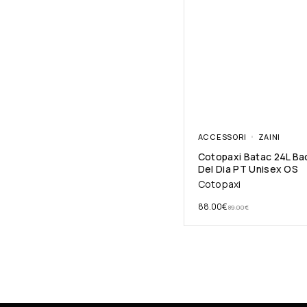
ACCESSORI
ZAINI
Cotopaxi Batac 24L Ba
Del Dia PT Unisex OS
Cotopaxi
88.00
€
89.00
€