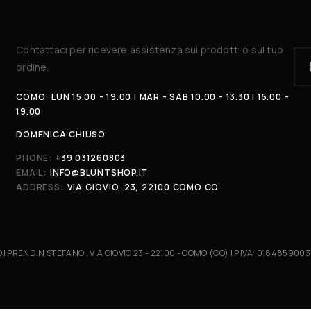
Contattaci per ricevere assistenza sui prodotti o sul tuo
ordine.
COMO: LUN 15.00 - 19.00 | MAR - SAB 10.00 - 13.30 | 15.00 -
19.00
DOMENICA CHIUSO
PHONE:
+39 031260803
EMAIL:
INFO@BLUNTSHOP.IT
ADDRESS:
VIA GIOVIO, 23, 22100 COMO CO
DI PRENDIN STEFANO | VIA GIOVIO 23 - 22100 - COMO (CO) | P.IVA: 018485900