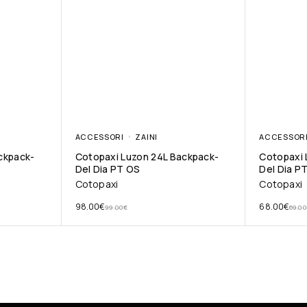
ACCESSORI
ZAINI
ACCESSOR
ckpack-
Cotopaxi Luzon 24L Backpack-
Cotopaxi 
Del Dia PT OS
Del Dia P
Cotopaxi
Cotopaxi
98.00
€
68.00
€
99.00
€
69.00