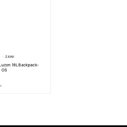
I
ZAINI
Luzon 18L Backpack-
T OS
€