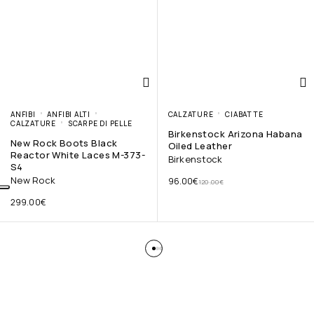
ANFIBI
ANFIBI ALTI
CALZATURE
CIABATTE
CALZATURE
SCARPE DI PELLE
Birkenstock Arizona Habana
New Rock Boots Black
Oiled Leather
Reactor White Laces M-373-
Birkenstock
S4
New Rock
96.00
€
120.00
€
299.00
€