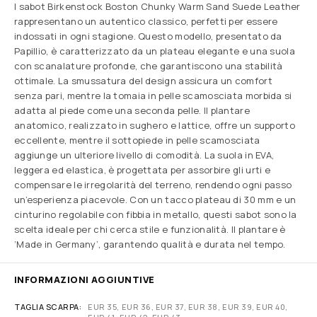
I sabot Birkenstock Boston Chunky Warm Sand Suede Leather
rappresentano un autentico classico, perfetti per essere
indossati in ogni stagione. Questo modello, presentato da
Papillio, è caratterizzato da un plateau elegante e una suola
con scanalature profonde, che garantiscono una stabilità
ottimale. La smussatura del design assicura un comfort
senza pari, mentre la tomaia in pelle scamosciata morbida si
adatta al piede come una seconda pelle. Il plantare
anatomico, realizzato in sughero e lattice, offre un supporto
eccellente, mentre il sottopiede in pelle scamosciata
aggiunge un ulteriore livello di comodità. La suola in EVA,
leggera ed elastica, è progettata per assorbire gli urti e
compensare le irregolarità del terreno, rendendo ogni passo
un’esperienza piacevole. Con un tacco plateau di 30 mm e un
cinturino regolabile con fibbia in metallo, questi sabot sono la
scelta ideale per chi cerca stile e funzionalità. Il plantare è
‘Made in Germany’, garantendo qualità e durata nel tempo.
INFORMAZIONI AGGIUNTIVE
TAGLIA SCARPA
EUR 35, EUR 36, EUR 37, EUR 38, EUR 39, EUR 40,