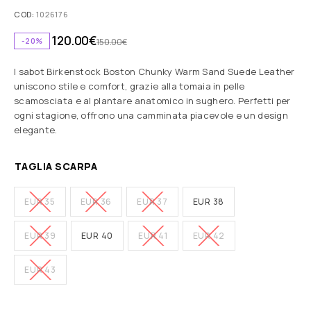
COD:
1026176
120.00
€
-20%
150.00
€
I sabot Birkenstock Boston Chunky Warm Sand Suede Leather
uniscono stile e comfort, grazie alla tomaia in pelle
scamosciata e al plantare anatomico in sughero. Perfetti per
ogni stagione, offrono una camminata piacevole e un design
elegante.
TAGLIA SCARPA
EUR 35
EUR 36
EUR 37
EUR 38
EUR 39
EUR 40
EUR 41
EUR 42
EUR 43