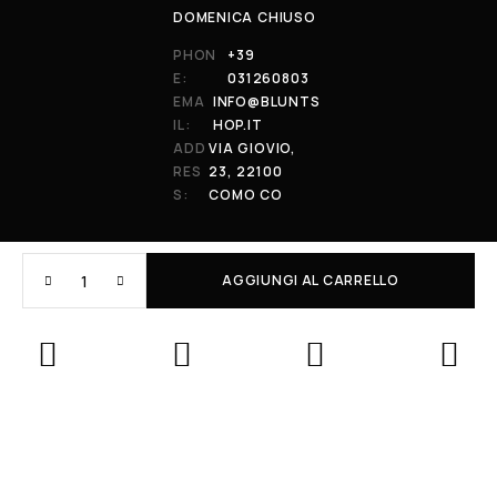
DOMENICA CHIUSO
PHON
+39
E:
031260803
EMA
INFO@BLUNTS
IL:
HOP.IT
ADD
VIA GIOVIO,
RES
23, 22100
S:
COMO CO
AGGIUNGI AL CARRELLO
© 2026 All Rights Reserved. Powered by al-essi. BLUNT RECORDS DI
PRENDIN STEFANO | VIA GIOVIO 23 - 22100 - COMO (CO) | P.IVA:
01848590038
Le tue preferenze relative alla privacy
Informativa sulla raccolta