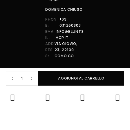
DOMENICA CHIUSO
PHON
+39
E:
031260803
EMA
INFO@BLUNTS
IL:
HOP.IT
ADD
VIA GIOVIO,
RES
23, 22100
S:
COMO CO
AGGIUNGI AL CARRELLO
© 2026 All Rights Reserved. Powered by al-essi. BLUNT RECORDS DI
PRENDIN STEFANO | VIA GIOVIO 23 - 22100 - COMO (CO) | P.IVA:
01848590038
Le tue preferenze relative alla privacy
Informativa sulla raccolta