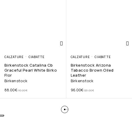
CALZATURE
CIABATTE
CALZATURE
CIABATTE
Birkenstock Catalina Cb
Birkenstock Arizona
Graceful Pearl White Birko
Tabacco Brown Oiled
Flor
Leather
Birkenstock
Birkenstock
88.00
€
96.00
€
110.00
€
120.00
€