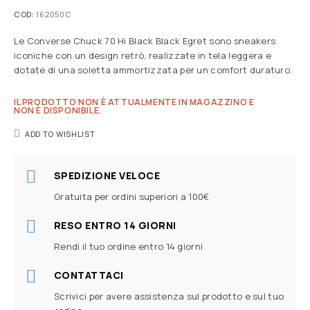
COD:
162050C
Le Converse Chuck 70 Hi Black Black Egret sono sneakers
iconiche con un design retrò, realizzate in tela leggera e
dotate di una soletta ammortizzata per un comfort duraturo.
IL PRODOTTO NON È ATTUALMENTE IN MAGAZZINO E
NON È DISPONIBILE.
ADD TO WISHLIST
SPEDIZIONE VELOCE
Gratuita per ordini superiori a 100€
RESO ENTRO 14 GIORNI
Rendi il tuo ordine entro 14 giorni
CONTATTACI
Scrivici per avere assistenza sul prodotto e sul tuo