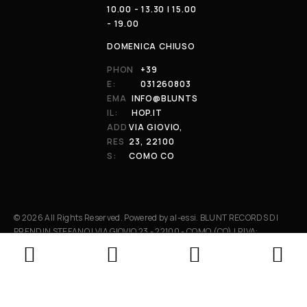
10.00 - 13.30 | 15.00
- 19.00
DOMENICA CHIUSO
PHON
+39
E:
031260803
EMA
INFO@BLUNTS
IL:
HOP.IT
ADD
VIA GIOVIO,
RES
23, 22100
S:
COMO CO
© 2026 All Rights Reserved. Powered by al-essi. BLUNT RECORDS DI
PRENDIN STEFANO | VIA GIOVIO 23 - 22100 - COMO (CO) | P.IVA:
01848590038
Le tue preferenze relative alla privacy