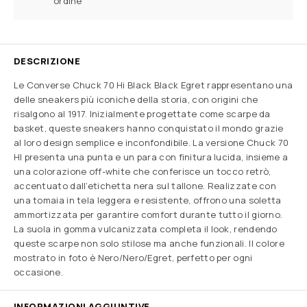
ordine
DESCRIZIONE
Le Converse Chuck 70 Hi Black Black Egret rappresentano una
delle sneakers più iconiche della storia, con origini che
risalgono al 1917. Inizialmente progettate come scarpe da
basket, queste sneakers hanno conquistato il mondo grazie
al loro design semplice e inconfondibile. La versione Chuck 70
HI presenta una punta e un para con finitura lucida, insieme a
una colorazione off-white che conferisce un tocco retrò,
accentuato dall’etichetta nera sul tallone. Realizzate con
una tomaia in tela leggera e resistente, offrono una soletta
ammortizzata per garantire comfort durante tutto il giorno.
La suola in gomma vulcanizzata completa il look, rendendo
queste scarpe non solo stilose ma anche funzionali. Il colore
mostrato in foto è Nero/Nero/Egret, perfetto per ogni
occasione.
INFORMAZIONI AGGIUNTIVE