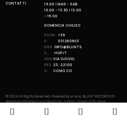
CONTATTI
19.00 | MAR - SAB
10.00 - 13.30 | 15.00
- 19.00
DOMENICA CHIUSO
PHON
+39
E:
031260803
EMA
INFO@BLUNTS
IL:
HOP.IT
ADD
VIA GIOVIO,
RES
23, 22100
S:
COMO CO
© 2026 All Rights Reserved. Powered by al-essi. BLUNT RECORDS DI
PRENDIN STEFANO | VIA GIOVIO 23 - 22100 - COMO (CO) | P.IVA:
01848590038