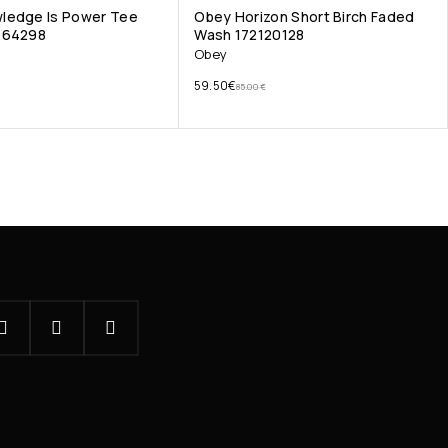
ledge Is Power Tee
Obey Horizon Short Birch Faded
264298
Wash 172120128
Obey
59.50
€
85.00
€