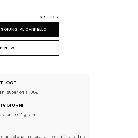
SVUOTA
AGGIUNGI AL CARRELLO
UY NOW
VELOCE
ini superiori a 100€
14 GIORNI
ine entro 14 giorni
ere assistenza sul prodotto e sul tuo ordine