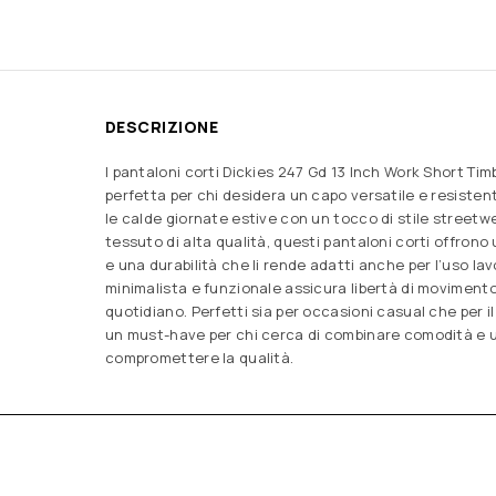
DESCRIZIONE
I pantaloni corti Dickies 247 Gd 13 Inch Work Short Ti
perfetta per chi desidera un capo versatile e resistent
le calde giornate estive con un tocco di stile streetw
tessuto di alta qualità, questi pantaloni corti offron
e una durabilità che li rende adatti anche per l’uso lavo
minimalista e funzionale assicura libertà di movimento 
quotidiano. Perfetti sia per occasioni casual che per i
un must-have per chi cerca di combinare comodità e 
compromettere la qualità.