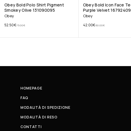
Obey Bold Polo Shirt Pigment
Obey Bold Icon Face T
Smokey Olive 131090095
Purple Velvet 1679240
Obey
Obey
52.50
€
42.00
€
75.00
€
60.00
€
HOMEPAGE
FAQ
MODALITÀ DI SPEDIZIONE
MODALITÀ DI RESO
CONTATTI