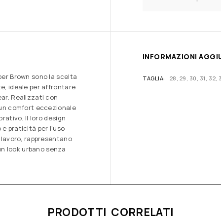
INFORMAZIONI AGGI
mber Brown sono la scelta
TAGLIA
28, 29, 30, 31, 32, 
e, ideale per affrontare
ear. Realizzati con
o un comfort eccezionale
rativo. Il loro design
e praticità per l’uso
l lavoro, rappresentano
un look urbano senza
PRODOTTI CORRELATI