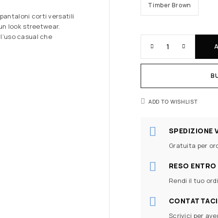
Timber Brown
antaloni corti versatili
 un look streetwear.
 l’uso casual che
B
ADD TO WISHLIST
SPEDIZIONE 
Gratuita per ord
RESO ENTRO 
Rendi il tuo ord
CONTATTACI
Scrivici per av