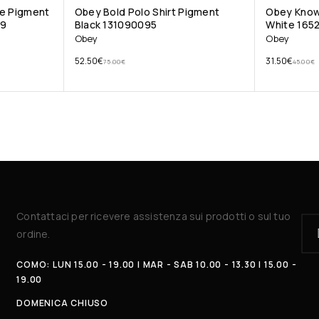
ee Pigment
Obey Bold Polo Shirt Pigment
Obey Know
99
Black 131090095
White 165
Obey
Obey
52.50
€
31.50
€
75.00
€
45.00
€
Contattaci per ricevere assistenza sui prodotti o sul tuo
ordine.
COMO: LUN 15.00 - 19.00 | MAR - SAB 10.00 - 13.30 | 15.00 -
19.00
DOMENICA CHIUSO