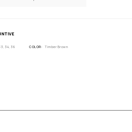
UNTIVE
33, 34, 36
COLOR
Timber Brown