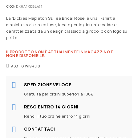
COD:
DK0A4XDBL471
La ‘Dickies Mapleton Ss Tee Bridal Rose’ è una T-shirt a
maniche corte in cotone, ideale per le giornate calde e
caratterizzata da un design classico a girocollo con logo sul
petto.
IL PRODOTTO NON È ATTUALMENTE IN MAGAZZINO E
NON È DISPONIBILE.
ADD TO WISHLIST
SPEDIZIONE VELOCE
Gratuita per ordini superiori a 100€
RESO ENTRO 14 GIORNI
Rendi il tuo ordine entro 14 giorni
CONTATTACI