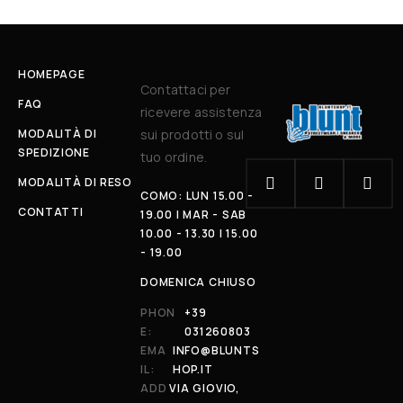
HOMEPAGE
Contattaci per
FAQ
ricevere assistenza
MODALITÀ DI
sui prodotti o sul
SPEDIZIONE
tuo ordine.
MODALITÀ DI RESO
COMO: LUN 15.00 -
CONTATTI
19.00 | MAR - SAB
10.00 - 13.30 | 15.00
- 19.00
DOMENICA CHIUSO
PHON
+39
E:
031260803
EMA
INFO@BLUNTS
IL:
HOP.IT
ADD
VIA GIOVIO,