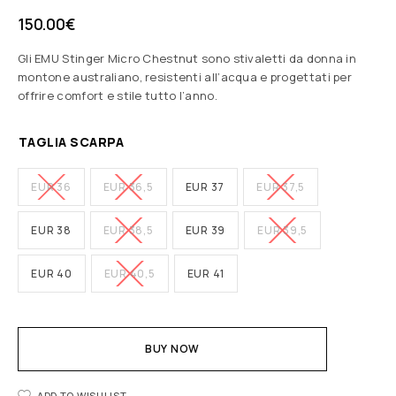
150.00
€
Gli EMU Stinger Micro Chestnut sono stivaletti da donna in
montone australiano, resistenti all’acqua e progettati per
offrire comfort e stile tutto l’anno.
TAGLIA SCARPA
EUR 36
EUR 36,5
EUR 37
EUR 37,5
EUR 38
EUR 38,5
EUR 39
EUR 39,5
EUR 40
EUR 40,5
EUR 41
BUY NOW
ADD TO WISHLIST