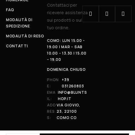
Contattaci per
FAQ
ricevere assistenza
MODALITÀ DI
sui prodotti o sul
SPEDIZIONE
tuo ordine.
MODALITÀ DI RESO
COMO: LUN 15.00 -
CONTATTI
19.00 | MAR - SAB
10.00 - 13.30 | 15.00
- 19.00
DOMENICA CHIUSO
PHON
+39
E:
031260803
EMA
INFO@BLUNTS
IL:
HOP.IT
ADD
VIA GIOVIO,
RES
23, 22100
S:
COMO CO