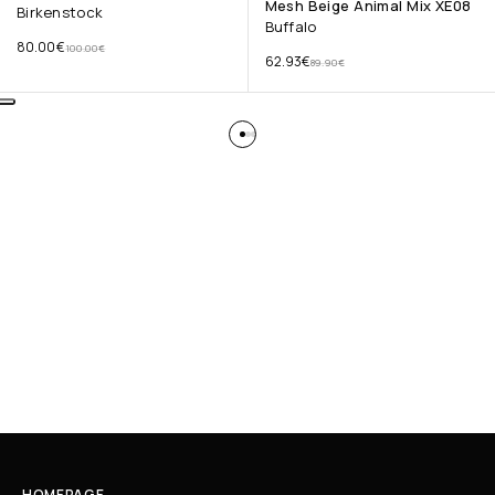
Mesh Beige Animal Mix XE08
Birkenstock
Buffalo
80.00
€
100.00
€
62.93
€
89.90
€
HOMEPAGE