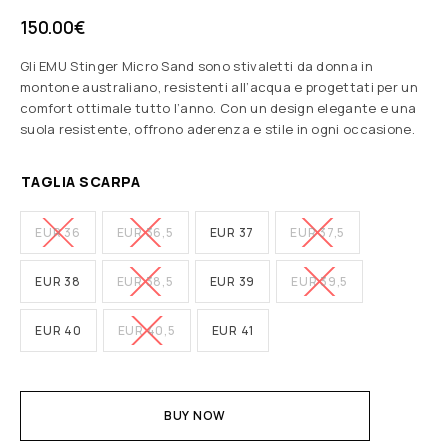
150.00
€
Gli EMU Stinger Micro Sand sono stivaletti da donna in
montone australiano, resistenti all’acqua e progettati per un
comfort ottimale tutto l’anno. Con un design elegante e una
suola resistente, offrono aderenza e stile in ogni occasione.
TAGLIA SCARPA
EUR 36
EUR 36,5
EUR 37
EUR 37,5
EUR 38
EUR 38,5
EUR 39
EUR 39,5
EUR 40
EUR 40,5
EUR 41
BUY NOW