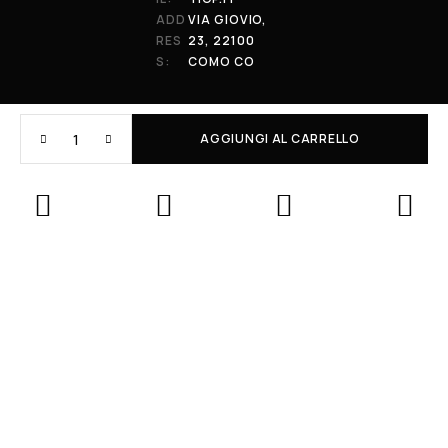
ADD
VIA GIOVIO,
RES
23, 22100
S:
COMO CO
AGGIUNGI AL CARRELLO
© 2026 All Rights Reserved. Powered by al-essi. BLUNT RECORDS DI
PRENDIN STEFANO | VIA GIOVIO 23 - 22100 - COMO (CO) | P.IVA:
01848590038
Le tue preferenze relative alla privacy
Informativa sulla raccolta