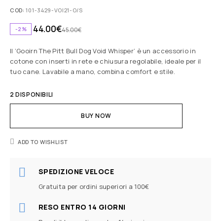
COD:
101-3429-VOI21-O/S
44.00
€
-2%
45.00
€
Il ‘Gooirn The Pitt Bull Dog Void Whisper’ è un accessorio in
cotone con inserti in rete e chiusura regolabile, ideale per il
tuo cane. Lavabile a mano, combina comfort e stile.
2 DISPONIBILI
BUY NOW
ADD TO WISHLIST
SPEDIZIONE VELOCE
Gratuita per ordini superiori a 100€
RESO ENTRO 14 GIORNI