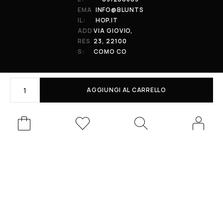
EMA
INFO@BLUNTS
IL:
HOP.IT
ADD
VIA GIOVIO,
RES
23, 22100
S:
COMO CO
AGGIUNGI AL CARRELLO
© 2026 All Rights Reserved. Powered by al-essi. BLUNT RECORDS DI
PRENDIN STEFANO | VIA GIOVIO 23 - 22100 - COMO (CO) | P.IVA:
01848590038
Le tue preferenze relative alla privacy
Informativa sulla raccolta