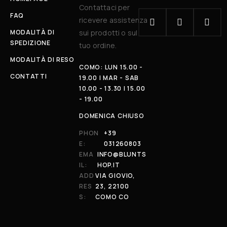
Contattaci per
FAQ
ricevere assistenza
MODALITÀ DI
sui prodotti o sul
SPEDIZIONE
tuo ordine.
MODALITÀ DI RESO
COMO: LUN 15.00 -
CONTATTI
19.00 | MAR - SAB
10.00 - 13.30 | 15.00
- 19.00
DOMENICA CHIUSO
PHON
+39
E:
031260803
EMA
INFO@BLUNTS
IL:
HOP.IT
ADD
VIA GIOVIO,
RES
23, 22100
S:
COMO CO