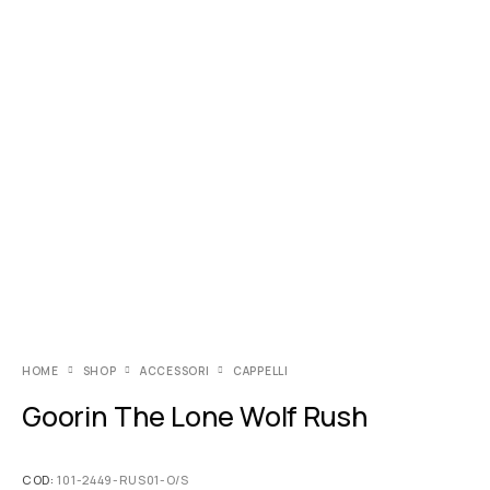
HOME
SHOP
ACCESSORI
CAPPELLI
Goorin The Lone Wolf Rush
COD:
101-2449-RUS01-O/S