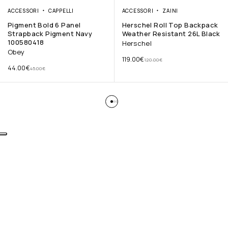
ACCESSORI
CAPPELLI
ACCESSORI
ZAINI
Pigment Bold 6 Panel
Herschel Roll Top Backpack
Strapback Pigment Navy
Weather Resistant 26L Black
100580418
Herschel
Obey
119.00
€
120.00
€
44.00
€
45.00
€