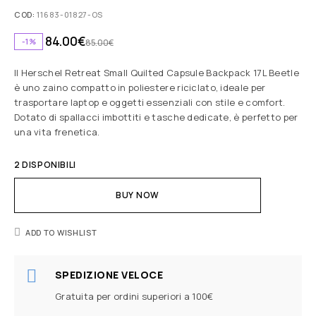
COD:
11683-01827-OS
84.00
€
-1%
85.00
€
Il Herschel Retreat Small Quilted Capsule Backpack 17L Beetle
è uno zaino compatto in poliestere riciclato, ideale per
trasportare laptop e oggetti essenziali con stile e comfort.
Dotato di spallacci imbottiti e tasche dedicate, è perfetto per
una vita frenetica.
2 DISPONIBILI
BUY NOW
ADD TO WISHLIST
SPEDIZIONE VELOCE
Gratuita per ordini superiori a 100€