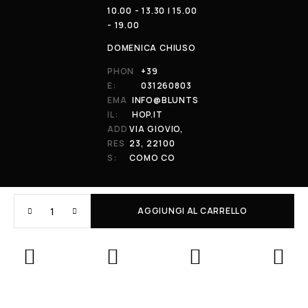
10.00 - 13.30 | 15.00
- 19.00
DOMENICA CHIUSO
PHON
+39
E:
031260803
EMA
INFO@BLUNTS
IL:
HOP.IT
ADD
VIA GIOVIO,
RES
23, 22100
S:
COMO CO
AGGIUNGI AL CARRELLO
© 2026 All Rights Reserved. Powered by al-essi. BLUNT RECORDS DI
PRENDIN STEFANO | VIA GIOVIO 23 - 22100 - COMO (CO) | P.IVA:
01848590038
Le tue preferenze relative alla privacy