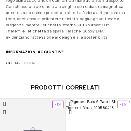
regolabili assicurano un comfort ottimale durante il trasporto.
Con chiusura a cordino a U e cinghie con chiusura magnetica,
questo zaino unisce praticità e stile. La fodera a righe tono su
tono, anch’essa in poliestere riciclato, aggiunge un tocco di
eleganza, mentre l’etichetta interna ‘Put Yourself Out
There™’ e l’etichetta da spalla Herschel Supply DNA
evidenziano l’attenzione al design e alla sostenibilità.
INFORMAZIONI AGGIUNTIVE
COLORE
Beetle
PRODOTTI CORRELATI
-1%
-2%