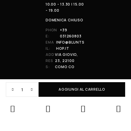
10.00 - 13.30 | 15.00
- 19.00
DOMENICA CHIUSO
PHON
+39
E:
031260803
EMA
INFO@BLUNTS
IL:
HOP.IT
ADD
VIA GIOVIO,
RES
23, 22100
S:
COMO CO
AGGIUNGI AL CARRELLO
© 2026 All Rights Reserved. Powered by al-essi. BLUNT RECORDS DI
PRENDIN STEFANO | VIA GIOVIO 23 - 22100 - COMO (CO) | P.IVA:
01848590038
Le tue preferenze relative alla privacy