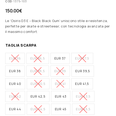
COD:
1375-103
150.00
€
Le ‘Osiris D3 E – Black Black Gum’ uniscono stile e resistenza,
perfette per skate e streetwear, con tecnologia avanzata per
il massimo comfort.
TAGLIA SCARPA
EUR 36
EUR 36,5
EUR 37
EUR 37,5
EUR 38
EUR 38,5
EUR 39
EUR 39,5
EUR 40
EUR 40,5
EUR 41
EUR 41,5
EUR 42
EUR 42,5
EUR 43
EUR 43,5
EUR 44
EUR 44,5
EUR 45
EUR 45,5