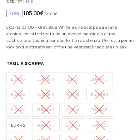
COD:
1371-1916
105.00
€
-30%
150.00
€
L’Osiris D3 OG – Grey Blue White è una scarpa da skate
iconica, caratterizzata da un design massiccio e una
costruzione tecnica per comfort e resistenza. Perfetta per un
look bold e streetwear, offre una vestibilità regolare unisex.
TAGLIA SCARPA
EUR 36
EUR 36,5
EUR 37
EUR 37,5
EUR 38
EUR 38,5
EUR 39
EUR 39,5
EUR 40
EUR 40,5
EUR 41
EUR 41,5
EUR 42
EUR 42,5
EUR 43
EUR 43,5