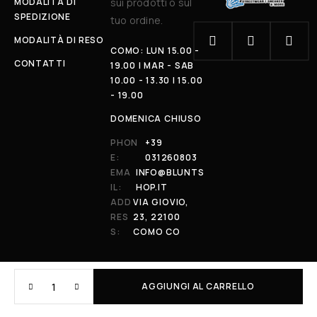
MODALITÀ DI
sui prodotti o sul
SPEDIZIONE
tuo ordine.
MODALITÀ DI RESO
COMO: LUN 15.00 -
CONTATTI
19.00 | MAR - SAB
10.00 - 13.30 | 15.00
- 19.00
DOMENICA CHIUSO
PHON
+39
E:
031260803
EMA
INFO@BLUNTS
IL:
HOP.IT
ADD
VIA GIOVIO,
RES
23, 22100
S:
COMO CO
AGGIUNGI AL CARRELLO
© 2026 All Rights Reserved. Powered by al-essi. BLUNT RECORDS DI
PRENDIN STEFANO | VIA GIOVIO 23 - 22100 - COMO (CO) | P.IVA: