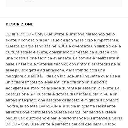
DESCRIZIONE
L’Osiris D3 OG – Grey Blue White è un’icona nel mondo dello
skate, riconoscibile per il suo design massiccio e impattante.
Questa scarpa, lanciata nel 2001, è diventata un simbolo della
cultura street e skate, combinando un’estetica audace con
una costruzione tecnica avanzata. La tomaia è realizzata in
pelle sintetica e materiali tecnici, con rinforzi strategici nelle
aree più soggette ad abrasione, garantendo così una
maggiore durabilità. Il design include una linguetta oversize e
un collare imbottito, elementi che offrono un supporto
eccellente e stabilità al piede durante le sessioni di skate. La
costruzione 3/4 cupsole è dotata di un’intersuola in PU e un
airbag integrato, che assorbe gli impatti e migliora il comfort.
Inoltre, la soletta EVA RE-UP e la suola in gomma resistente
all’abrasione completano questa scarpa, rendendola ideale
per un uso quotidiano e per le performance più intense. L’Osiris
D3 OG – Grey Blue White è perfetta per chi desidera un look